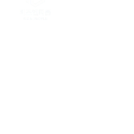
본사 : 인천광역시 연수구 인천타워대로 32
강원본부 : 강원특별자치도 춘천시 충혼길
사업자등록번호 : 335-04-03162 / 
Copyright. BIZ & PEOPLE. All righ
당사는 소상공인 및 중소기업에게 가장
전화문의 폭주로 인하여 원활한 상담이 
온라인 접수 시 담당직원이 전화드리고 
비즈앤피플 홈페이지에서 제공하는 모든
무단으로 복제 배포할 경우 5천만원 이하