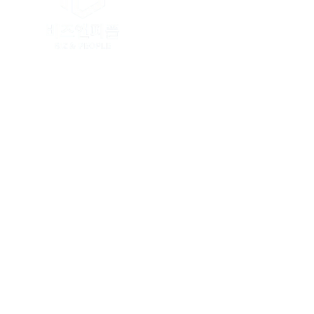
상호명 : 비즈앤피플 / 대표전화 : 1668-
본사 : 인천광역시 연수구 인천타워대로 32
강원본부 : 강원특별자치도 춘천시 충혼길
사업자등록번호 : 335-04-03162 / 
Copyright. BIZ & PEOPLE. All righ
당사는 소상공인 및 중소기업에게 가장
전화문의 폭주로 인하여 원활한 상담이 
온라인 접수 시 담당직원이 전화드리고 
비즈앤피플 홈페이지에서 제공하는 모든
무단으로 복제 배포할 경우 5천만원 이하