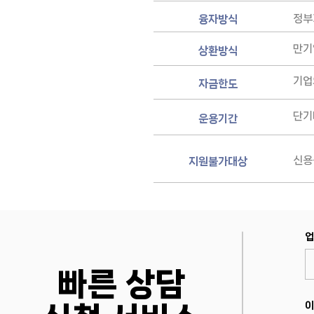
정부
융자방식
만기
상환방식
기업
자금한도
단기
운용기간
신용
지원불가대상
업
빠른 상담
이