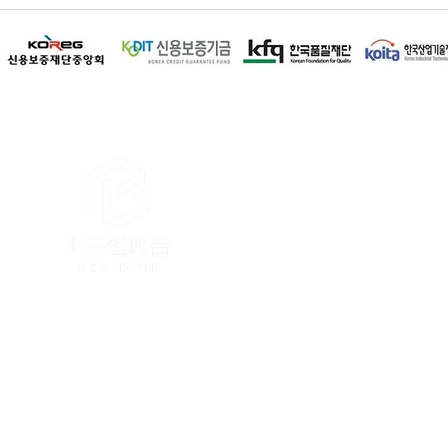
이용약관
│
개인정보 취급방침
│
이메
상호명 : 비즈앤피플 / 대표전화 : 1668-
본사 : 인천광역시 연수구 인천타워대로 32
강원본부 : 강원특별자치도 춘천시 충혼길
사업자등록번호 : 335-04-03162 / 
Copyright. BIZ & PEOPLE. All righ
당사는 소상공인 및 중소기업에게 가장
전화문의 폭주로 인하여 원활한 상담이 
온라인 접수 시 담당직원이 전화드리고 
비즈앤피플 홈페이지에서 제공하는 모든
무단으로 복제 배포할 경우 5천만원 이하