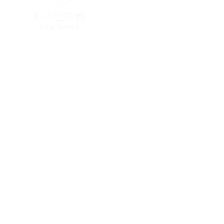
본사 : 인천광역시 연수구 인천타워대로 32
강원본부 : 강원특별자치도 춘천시 충혼길
사업자등록번호 : 335-04-03162 / 
Copyright. BIZ & PEOPLE. All righ
당사는 소상공인 및 중소기업에게 가장
전화문의 폭주로 인하여 원활한 상담이 
온라인 접수 시 담당직원이 전화드리고 
비즈앤피플 홈페이지에서 제공하는 모든
무단으로 복제 배포할 경우 5천만원 이하